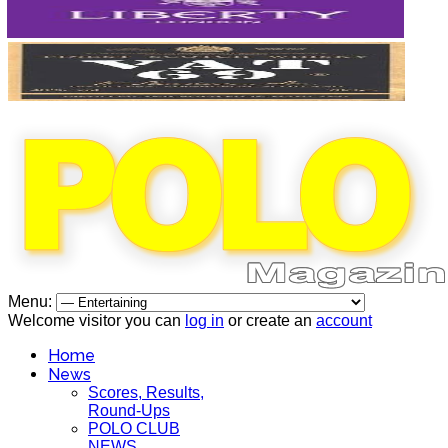
Menu:
Welcome visitor you can
log in
or create an
account
Home
News
Scores, Results,
Round-Ups
POLO CLUB
NEWS